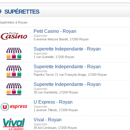
SUPÉRETTES
Supérettes à Royan.
Petit Casino - Royan
Superette
5 avenue Maryse Bastié, 17200 Royan
Superette Independante - Royan
Superette
1 rue Guinielle, 17200 Royan
Superette Independante - Royan
Superette
Paprika Tacos 71 rue François Arago, 17200 Royan
Superette Independante - Royan
Superette
30 rue Gambetta, 17200 Royan
U Express - Royan
Superette
1 avenue Tilleuls, 17200 Royan
Vival - Royan
Superette
35 bd Cordouan, 17200 Royan