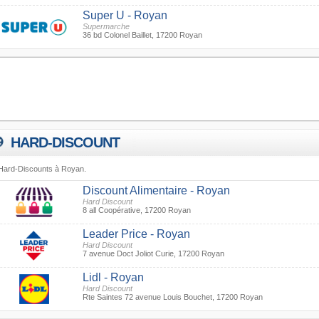
Super U - Royan
Supermarche
36 bd Colonel Baillet, 17200 Royan
HARD-DISCOUNT
Hard-Discounts à Royan.
Discount Alimentaire - Royan
Hard Discount
8 all Coopérative, 17200 Royan
Leader Price - Royan
Hard Discount
7 avenue Doct Joliot Curie, 17200 Royan
Lidl - Royan
Hard Discount
Rte Saintes 72 avenue Louis Bouchet, 17200 Royan