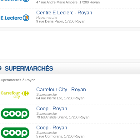
47 rue André Marie Ampère, 17200 Royan
Centre E Leclerc - Royan
Hypermarche
9 rue Denis Papin, 17200 Royan
SUPERMARCHÉS
Supermarchés à Royan.
Carrefour City - Royan
Supermarche
64 rue Pierre Loti, 17200 Royan
Coop - Royan
Supermarche
79 bd Aristide Briand, 17200 Royan
Coop - Royan
Supermarche
5 rue Cormorans, 17200 Royan