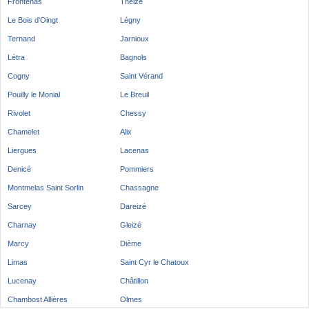
Frontenas
Theizé
Le Bois d'Oingt
Légny
Ternand
Jarnioux
Létra
Bagnols
Cogny
Saint Vérand
Pouilly le Monial
Le Breuil
Rivolet
Chessy
Chamelet
Alix
Liergues
Lacenas
Denicé
Pommiers
Montmelas Saint Sorlin
Chassagne
Sarcey
Dareizé
Charnay
Gleizé
Marcy
Dième
Limas
Saint Cyr le Chatoux
Lucenay
Châtillon
Chambost Allières
Olmes