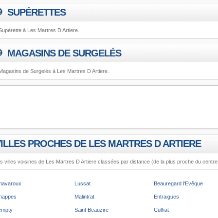
SUPÉRETTES
Supérette à Les Martres D Artiere.
MAGASINS DE SURGELÉS
Magasins de Surgelés à Les Martres D Artiere.
ILLES PROCHES DE LES MARTRES D ARTIERE
s villes voisines de Les Martres D Artiere classées par distance (de la plus proche du centre-vi
havaroux
Lussat
Beauregard l'Evêque
happes
Malintrat
Entraigues
empty
Saint Beauzire
Culhat