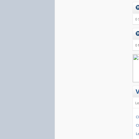
0 
0 
V
Le
C
C
L