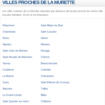
VILLES PROCHES DE LA MURETTE
Les villes voisines de La Murette classées par distance (de la plus proche du centre-ville
à la plus lointaine, 10 km à vol d'oiseaux).
Réaumont
Saint Blaise du Buis
Charnècles
Saint Cassien
Rives
Voiron
Apprieu
Moirans
Saint Jean de Moirans
Renage
Saint Nicolas de Macherin
Chirens
Vourey
Beaucroissant
Coublevie
Colombe
La Buisse
Charavines
Oyeu
Saint Etienne de Crossey
Massieu
Tullins
Le Grand Lemps
Bilieu
Saint Quentin sur Isère
Châbons