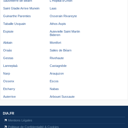
Sauveterre de Béarn
L'Hôpital d'Orion
Saint Gladie Arrive Munein
Laas
Guinarthe Parenties
Osserain Rivareyte
Tabaille Usquain
Athos Aspis
Espiute
Autevielle Saint Martin
Bideren
Abitain
Montfort
Oraàs
Salies de Béarn
Gestas
Rivehaute
Lanneplaà
Castagnède
Narp
Araujuzon
Ossenx
Escos
Etcharry
Nabas
Auterrive
Arbouet Sussaute
DIA.FR
Mentions Légales
Politique de Confidentialité & Cookies