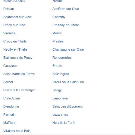
Noisy sur Oise
Nointel
Persan
Asnières sur Oise
Beaumont sur Oise
Chambly
Précy sur Oise
Fresnoy en Thelle
Viarmes
Mours
Crouy en Thelle
Presles
Neuilly en Thelle
Champagne sur Oise
Blaincourt lès Précy
Ronquerolles
Gouvieux
Ercuis
Saint Martin du Tertre
Belle Eglise
Bornel
Villers sous Saint Leu
Puiseux le Hauberger
Seugy
L'Isle Adam
Lamorlaye
Dieudonné
Saint Leu d'Esserent
Parmain
Luzarches
Maffliers
Nerville la Forêt
Villaines sous Bois