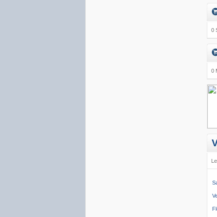
0 
0 
Le
S
V
Fl