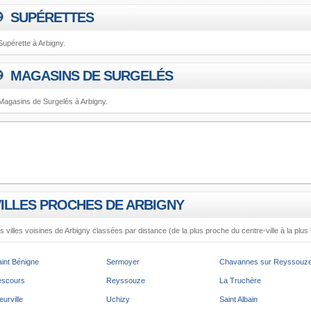
SUPÉRETTES
Supérette à Arbigny.
MAGASINS DE SURGELÉS
Magasins de Surgelés à Arbigny.
VILLES PROCHES DE ARBIGNY
s villes voisines de Arbigny classées par distance (de la plus proche du centre-ville à la plus 
aint Bénigne
Sermoyer
Chavannes sur Reyssouz
escours
Reyssouze
La Truchère
eurville
Uchizy
Saint Albain