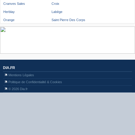
Cranves Sales
Croix
Herblay
Labège
Orange
Saint Pierre Des Corps
DIA.FR
Mentions Légales
Politique de Confidentialité & Cookies
© 2026
Dia.fr